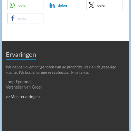
delen
delen
delen
delen
Ervaringen
We hebben allemaal genoten van de prachtige plek en de gezellige
ruimte. We komen graag in september bij je terug.
Joop Egmond,
Versneller van Groei
>>Meer ervaringen