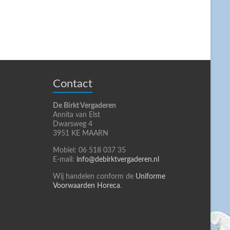
Contact
De Birkt Vergaderen
Annita van Elst
Dwarsweg 4
3951 KE MAARN
Mobiel: 06 518 037 35
E-mail:
info@debirktvergaderen.nl
Wij handelen conform de
Uniforme
Voorwaarden Horeca
.