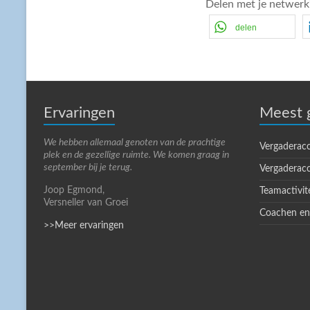
Delen met je netwerk
delen
Ervaringen
Meest 
We hebben allemaal genoten van de prachtige
Vergaderac
plek en de gezellige ruimte. We komen graag in
september bij je terug.
Vergaderac
Joop Egmond,
Teamactivit
Versneller van Groei
Coachen en
>>Meer ervaringen