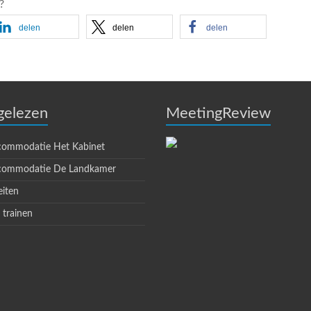
?
delen
delen
delen
gelezen
MeetingReview
commodatie Het Kabinet
commodatie De Landkamer
eiten
 trainen