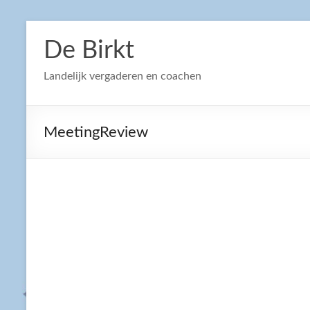
Ga
naar
De Birkt
de
inhoud
Landelijk vergaderen en coachen
MeetingReview