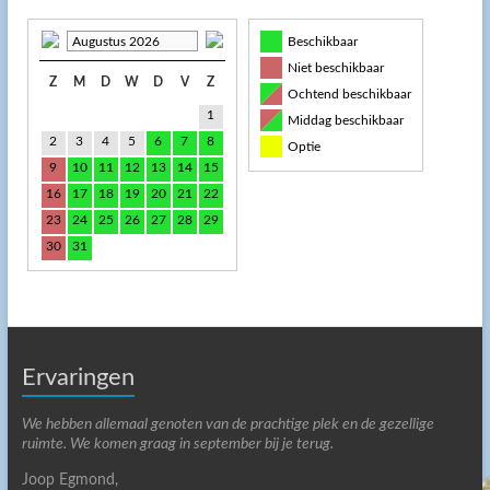
Augustus 2026
Beschikbaar
Niet beschikbaar
Z
M
D
W
D
V
Z
Ochtend beschikbaar
1
Middag beschikbaar
2
3
4
5
6
7
8
Optie
9
10
11
12
13
14
15
16
17
18
19
20
21
22
23
24
25
26
27
28
29
30
31
Ervaringen
We hebben allemaal genoten van de prachtige plek en de gezellige
ruimte. We komen graag in september bij je terug.
Joop Egmond,