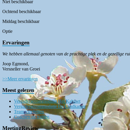
Niet beschikbaar
Ochtend beschikbaar
Middag beschikbaar
Optie
Ervaringen
We hebben allemaal genoten van de prachtige plek en de gezellige ru
Joop Egmond,
Versneller van Groei
>>Meer ervaringen
Meest gelezen
Vergaderaccommodatie Het Kabinet
Vergaderaccommodatie De Landkamer
Teamactiviteiten
Coachen en trainen
MeetingReview