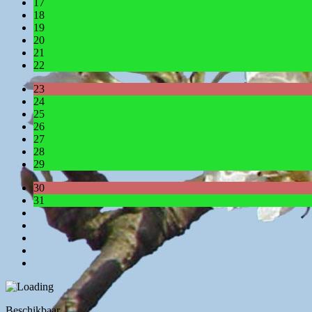
17
18
19
20
21
22
23
24
25
26
27
28
29
30
31
Beschikbaar