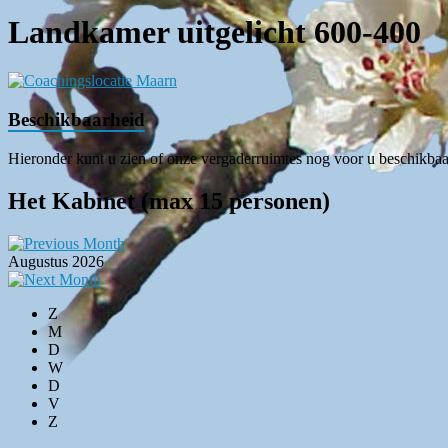
Landkamer uitgelicht 600-400
Beschikbaarheid
Hieronder kunt u zien of onze vergaderruimtes nog voor u beschikbaar 
Het Kabinet (max 15 personen)
Augustus 2026
Z
M
D
W
D
V
Z