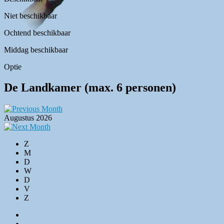
Niet beschikbaar
Ochtend beschikbaar
Middag beschikbaar
Optie
De Landkamer (max. 6 personen)
Augustus 2026
Z
M
D
W
D
V
Z