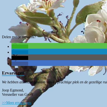
Delen met je netwerk?
delen
delen
delen
delen
Ervaringen
We hebben allemaal genoten van de prachtige plek en de gezellige ru
Joop Egmond,
Versneller van Groei
>>Meer ervaringen