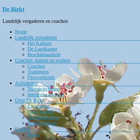
Ga
De Birkt
naar
de
Landelijk vergaderen en coachen
inhoud
Menu
Home
Landelijk vergaderen
Het Kabinet
De Landkamer
Beschikbaarheid
Coachen, trainen en werken
Coachen
Trainingen
Flexwerkplek
Activiteiten
Teamactiviteiten
Interieurworkshop
Over De Birkt
Ervaringen
Onze klanten
MeetingReview
Warm welkom
Contact
Route