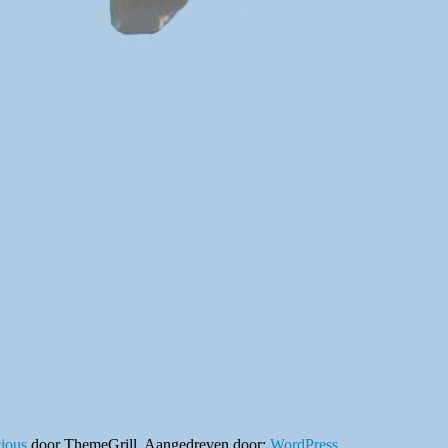
ious
door ThemeGrill. Aangedreven door:
WordPress
.