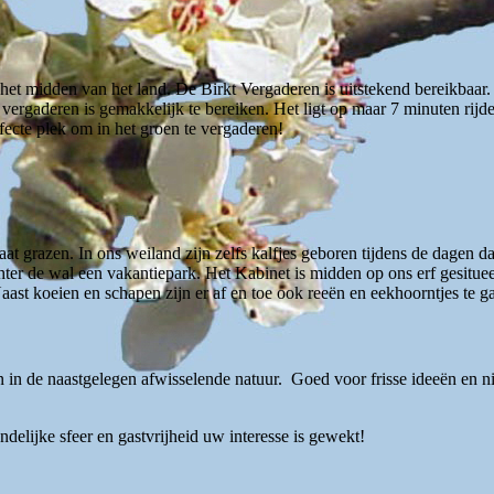
het midden van het land. De Birkt Vergaderen is uitstekend bereikbaar
 vergaderen is gemakkelijk te bereiken. Het ligt op maar 7 minuten rij
fecte plek om in het groen te vergaderen!
at grazen. In ons weiland zijn zelfs kalfjes geboren tijdens de dagen da
ter de wal een vakantiepark. Het Kabinet is midden op ons erf gesitue
t koeien en schapen zijn er af en toe ook reeën en eekhoorntjes te gas
 in de naastgelegen afwisselende natuur. Goed voor frisse ideeën en n
ndelijke sfeer en gastvrijheid uw interesse is gewekt!