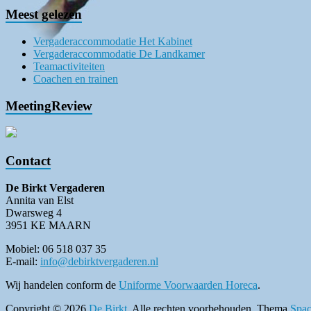
Meest gelezen
Vergaderaccommodatie Het Kabinet
Vergaderaccommodatie De Landkamer
Teamactiviteiten
Coachen en trainen
MeetingReview
Contact
De Birkt Vergaderen
Annita van Elst
Dwarsweg 4
3951 KE MAARN
Mobiel: 06 518 037 35
E-mail:
info@debirktvergaderen.nl
Wij handelen conform de
Uniforme Voorwaarden Horeca
.
Copyright © 2026
De Birkt
. Alle rechten voorbehouden. Thema
Spac