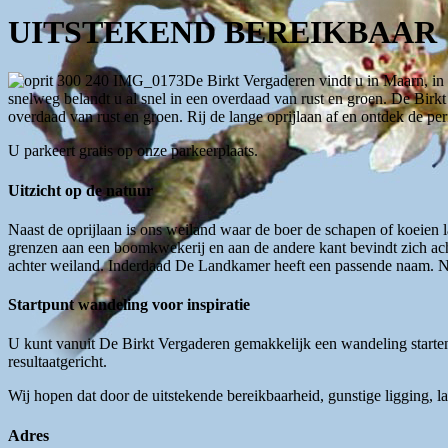
UITSTEKEND BEREIKBAAR
De Birkt Vergaderen vindt u in Maarn, in 
snelweg belandt u al snel in een overdaad van rust en groen. De Birkt
overdaad van rust en groen. Rij de lange oprijlaan af en ontdek de per
U parkeert gratis op onze parkeerplaats.
Uitzicht op de natuur
Naast de oprijlaan is ons weiland waar de boer de schapen of koeien la
grenzen aan een boomkwekerij en aan de andere kant bevindt zich ach
achter weiland. Inderdaad De Landkamer heeft een passende naam. Naas
Startpunt wandeling voor inspiratie
U kunt vanuit De Birkt Vergaderen gemakkelijk een wandeling starten
resultaatgericht.
Wij hopen dat door de uitstekende bereikbaarheid, gunstige ligging, la
Adres