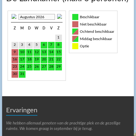
Augustus 2026
Beschikbaar
Niet beschikbaar
Z
M
D
W
D
V
Z
Ochtend beschikbaar
1
Middag beschikbaar
2
3
4
5
6
7
8
Optie
9
10
11
12
13
14
15
16
17
18
19
20
21
22
23
24
25
26
27
28
29
30
31
Ervaringen
We hebben allemaal genoten van de prachtige plek en de gezellige
ruimte. We komen graag in september bij je terug.