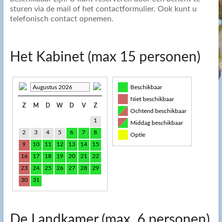
sturen via de mail of het contactformulier. Ook kunt u
telefonisch contact opnemen.
Het Kabinet (max 15 personen)
Augustus 2026
Beschikbaar
Niet beschikbaar
Z
M
D
W
D
V
Z
Ochtend beschikbaar
1
Middag beschikbaar
2
3
4
5
6
7
8
Optie
9
10
11
12
13
14
15
16
17
18
19
20
21
22
23
24
25
26
27
28
29
30
31
De Landkamer (max. 6 personen)