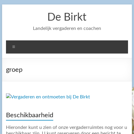
Ga
naar
De Birkt
de
inhoud
Landelijk vergaderen en coachen
Menu
groep
Beschikbaarheid
Hieronder kunt u zien of onze vergaderruimtes nog voor u
beschikbaar zijn. U kunt reserveren door een bericht te